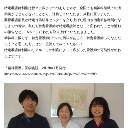
特定看護師制度は徐々に広まりつつありますが、全国でも精神科領域での活
動例がほとんどないことから、注目していただき、掲載に至りました。
栗原看護部長が特定行為研修センターを立ち上げた理由や指定研修機関にな
るまでの苦労、私たち特定看護師が特定看護師となって変われたことや活動
の報告など、16
ページにわたり取り上げていただきました。
精神科に限らず、特定看護師について興味がある方、特定看護師ってなんだ
ろう？と思った方、ぜひ一度読んでみてください！
特定看護師制度のリアル、この制度によって広がった看護師の可能性が伝わ
るはずです。
「精神看護」医学書院 2019
年
7
月発行
https://www.igaku-shoin.co.jp/journalPortal.do?journalPortalId=689