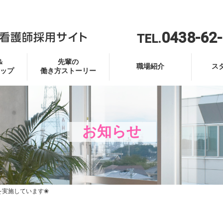
0438-62
TEL.
＆
先輩の
職場紹介
ス
ップ
働き方ストーリー
お知らせ
を実施しています❀