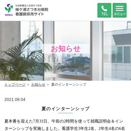
お知らせ
トップページ
お知らせ
夏のインターンシップ
2021.08.04
夏のインターンシップ
夏本番を迎えた
7
月
31
日、午前の
2
時間を使って就職説明会＆イン
ターンシップを実施しました。看護学生
3
年生
2
名、
2
年生
4
名の
6
名